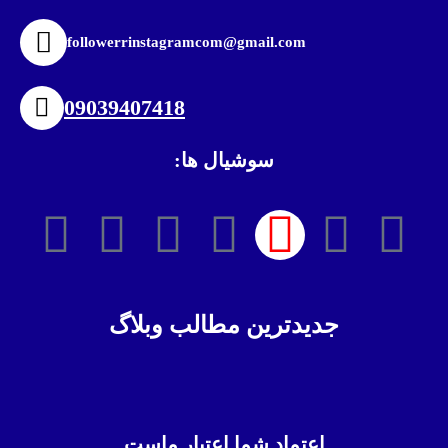
followerrinstagramcom@gmail.com
09039407418
سوشیال ها:
جدیدترین مطالب وبلاگ
اعتماد شما اعتبار ماست