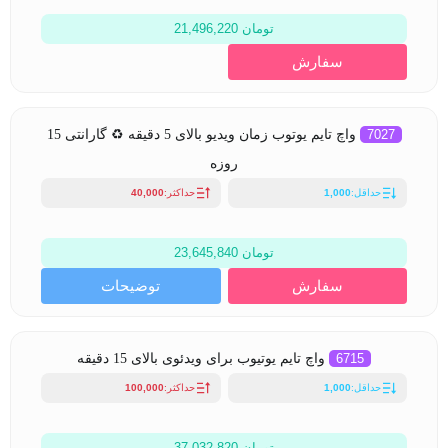
تومان 21,496,220
سفارش
7027
واچ تایم یوتوب زمان ویدیو بالای 5 دقیقه ♻ گارانتی 15
روزه
حداقل:
1,000
حداکثر:
40,000
تومان 23,645,840
سفارش
توضیحات
6715
واچ تایم یوتیوب برای ویدئوی بالای 15 دقیقه
حداقل:
1,000
حداکثر:
100,000
تومان 37,032,820