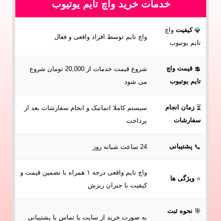
خدمات خرید واچ تایم یوتیوب
کیفیت
واچ
💎
واچ تایم توسط افراد واقعی و فعال
تایم یوتیوب
قیمت واچ
💲
شروع قیمت خدمات از 20,000 تومان شروع
تایم یوتیوب
می شود
زمان انجام
⏳
سیستم کاملا اتماتیک و انجام سفارشات بعد از
سفارشات
پرداخت
پشتیبانی
📞
24 ساعت شبانه روز
واچ تایم واقعی درجه ۱ همراه با تضمین قیمت و
ویژگی ها
⭐
کیفیت با جبران ریزش
🎯
نحوه
ثبت
به صورت خرید از سایت یا تماس با پشتیبانی