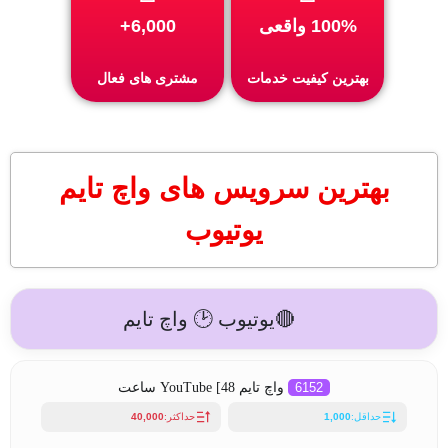
100% واقعی
6,000+
بهترین کیفیت خدمات
مشتری های فعال
بهترین سرویس های واچ تایم
یوتیوب
🔴یوتیوب 🕑 واچ تایم
6152
واچ تایم YouTube [48 ساعت
حداقل:
1,000
حداکثر:
40,000