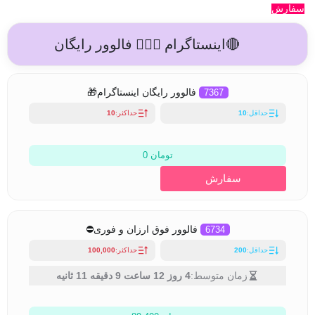
سفارش
🔴اینستاگرام 🙍🏻‍♂️ فالوور رایگان
7367
فالوور رایگان اینستاگرام🎁
حداقل:
10
حداکثر:
10
تومان 0
سفارش
6734
فالوور فوق ارزان و فوری⛔
حداقل:
200
حداکثر:
100,000
زمان متوسط:
4 روز 12 ساعت 9 دقیقه 11 ثانیه